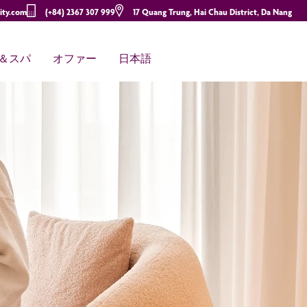
ity.com
(+84) 2367 307 999
17 Quang Trung, Hai Chau District, Da Nang
＆スパ
オファー
日本語