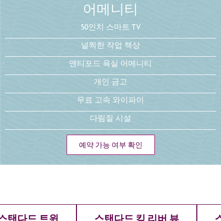
어메니티
50인치 스마트 TV
널찍한 작업 책상
앤티포드 욕실 어메니티
개인 금고
무료 고속 와이파이
다림질 시설
예약 가능 여부 확인
스탠다드 트윈
스탠다드 킹 리버 뷰