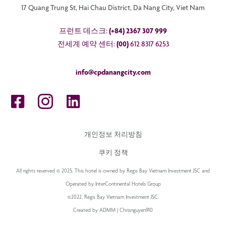
17 Quang Trung St, Hai Chau District, Da Nang City, Viet Nam
프런트 데스크:
(+84) 2367 307 999
전세계 예약 센터:
(00)
612 8317 6253
info@cpdanangcity.com
개인정보 처리방침
쿠키 정책
All rights reserved © 2025. This hotel is owned by Regis Bay Vietnam Investment JSC and
Operated by InterContinental Hotels Group
©2022, Regis Bay Vietnam Investment JSC.
Created by ADMM | Chrisnguyen910