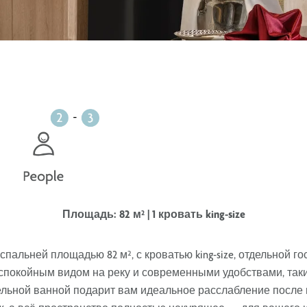
Площадь: 82 м² | 1 кровать king-size
 спальней площадью 82 м²
,
с кроватью king-size
,
отдельной го
спокойным видом на реку
и
современными удобствами, таки
ельной ванной
подарит вам идеальное расслабление после н