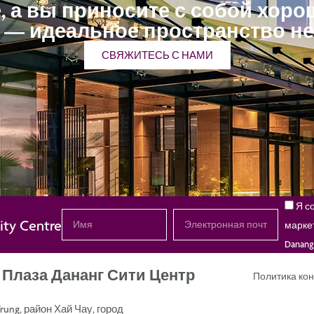
е, а вы приносите с собой хоро
 — идеальное пространство не 
СВЯЖИТЕСЬ С НАМИ
Я с
ty Centre
марке
Danang 
 Плаза Дананг Сити Центр
Политика ко
Trung, район Хай Чау, город