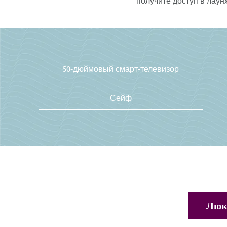
получите доступ в лаун
50-дюймовый смарт-телевизор
Сейф
Люкс