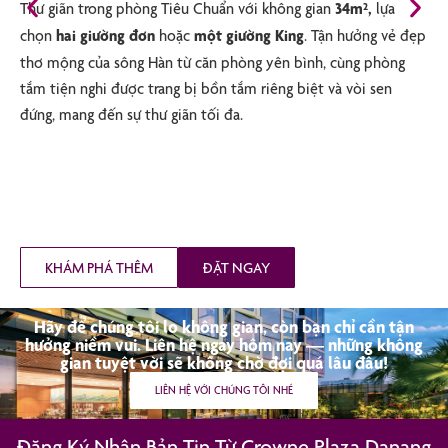
Thư giãn trong phòng Tiêu Chuẩn với không gian
34m²,
lựa
chọn
hai giường đơn
hoặc
một giường King
. Tận hưởng vẻ đẹp
thơ mộng của sông Hàn từ căn phòng yên bình, cùng phòng
tắm tiện nghi được trang bị bồn tắm riêng biệt và vòi sen
đứng, mang đến sự thư giãn tối đa.
KHÁM PHÁ THÊM
ĐẶT NGAY
Hãy để chúng tôi lo không gian, còn bạn chỉ cần tận
hưởng niềm vui. Liên hệ ngay hôm nay — những không
gian tuyệt vời sẽ không chờ đợi quá lâu đâu!
LIÊN HỆ VỚI CHÚNG TÔI NHÉ
Đăng Ký Nhận Bản Tin Từ Crowne Plaza Danang