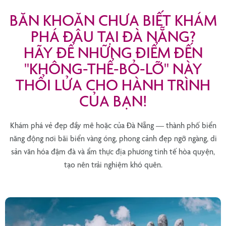
BĂN KHOĂN CHƯA BIẾT KHÁM
PHÁ ĐÂU TẠI ĐÀ NẴNG?
HÃY ĐỂ NHỮNG ĐIỂM ĐẾN
"KHÔNG-THỂ-BỎ-LỠ" NÀY
THỔI LỬA CHO HÀNH TRÌNH
CỦA BẠN!
Khám phá vẻ đẹp đầy mê hoặc của Đà Nẵng — thành phố biển
năng động nơi bãi biển vàng óng, phong cảnh đẹp ngỡ ngàng, di
sản văn hóa đậm đà và ẩm thực địa phương tinh tế hòa quyện,
tạo nên trải nghiệm khó quên.